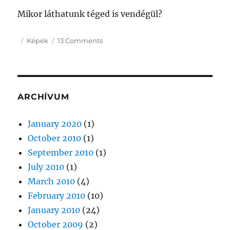
Mikor láthatunk téged is vendégül?
Posted
Categories
on
Képek
13 Comments
on
Megszépülés
ARCHÍVUM
January 2020
(1)
October 2010
(1)
September 2010
(1)
July 2010
(1)
March 2010
(4)
February 2010
(10)
January 2010
(24)
October 2009
(2)