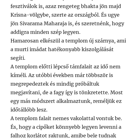
fesztiválok is, azaz rengeteg bhakta jön majd
Krisna-völgybe, szerte az országból. És ugye
jön Sivarama Maharaja is, és szeretnénk, hogy
addigra minden szép legyen.
Hamarosan elkészül a templom új szárnya, ami
a murti imádat hatékonyabb kiszolgálását
segíti.
A templom előtti lépcső támfalait az idő nem
kíméli. Az utóbbi években már többször is
megrepedeztek és mindig próbáltuk
megjavítani, de a fagy így is tönkretette. Most
egy más módszert alkalmaztunk, reméljük ez
időtállóbb lesz.
A templom falait nemes vakolattal vontuk be.
És, hogy a cipőket könnyebb legyen levenni a
falhoz korlátot raktunk, amibe bele tudnak