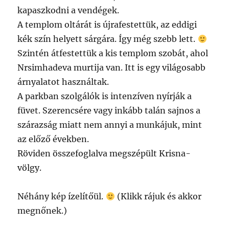
kapaszkodni a vendégek.
A templom oltárát is újrafestettük, az eddigi
kék szín helyett sárgára. Így még szebb lett.
Szintén átfestettük a kis templom szobát, ahol
Nrsimhadeva murtija van. Itt is egy világosabb
árnyalatot használtak.
A parkban szolgálók is intenzíven nyírják a
füvet. Szerencsére vagy inkább talán sajnos a
szárazság miatt nem annyi a munkájuk, mint
az előző években.
Röviden összefoglalva megszépült Krisna-
völgy.
Néhány kép ízelítőül.
(Klikk rájuk és akkor
megnőnek.)