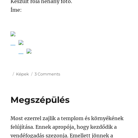
Készült róla néhány fotó.
Íme:
Posted
Categories
on
Képek
3 Comments
on
100
jázmin
fűzér
Megszépülés
Most ezerrel zajlik a templom és környékének
felújítása. Ennek apropója, hogy kezdődik a
vendéfogadás szezonja. Emellett jönnek a