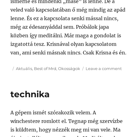
ismerné és mindenki „másé” is lenne. De a
veled való kapcsolatában ő még mindig az apád
lenne. És ez a kapcsolata senki mással nincs,
még az édesanyáddal sem. Próbálok japa
közben így meditálni. Már maga a gondolat is
izgatottá tesz. Krisnával olyan kapcsolatom
van, ami senki másnak nincs. Csak Krisna és én.
Posted
Categories
on
Aktuális
,
Best of Mrd
,
Okosságok
Leave a comment
on
Krisna
az
enyém
technika
A gépem ismét szórakozik velem. A
winchestere romlott el. Tegnap még szervízbe
is küldtem, hogy nézzék meg mi van vele. Ma