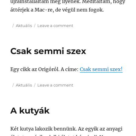
újrainstalláltam meg ilyenek. Meditáltam, hogy
áttérjek a Mac-re, de végül nem fogok.
Posted
Categories
on
Aktuális
Leave a comment
on
technika
Csak semmi szex
Egy cikk az Origóról. A címe:
Csak semmi szex!
Posted
Categories
on
Aktuális
Leave a comment
on
Csak
semmi
szex
A kutyák
Két kutya lakozik bennünk. Az egyik az anyagi