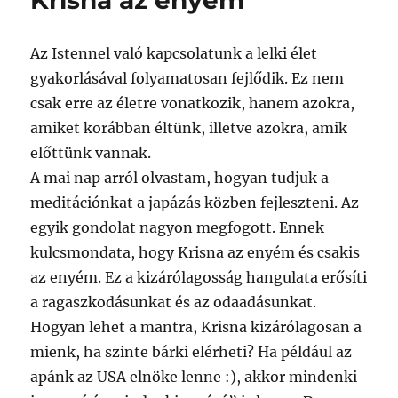
Krisna az enyém
Az Istennel való kapcsolatunk a lelki élet
gyakorlásával folyamatosan fejlődik. Ez nem
csak erre az életre vonatkozik, hanem azokra,
amiket korábban éltünk, illetve azokra, amik
előttünk vannak.
A mai nap arról olvastam, hogyan tudjuk a
meditációnkat a japázás közben fejleszteni. Az
egyik gondolat nagyon megfogott. Ennek
kulcsmondata, hogy Krisna az enyém és csakis
az enyém. Ez a kizárólagosság hangulata erősíti
a ragaszkodásunkat és az odaadásunkat.
Hogyan lehet a mantra, Krisna kizárólagosan a
mienk, ha szinte bárki elérheti? Ha például az
apánk az USA elnöke lenne :), akkor mindenki