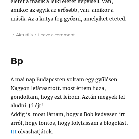
életet a másik a lelki életet képviseli. Van,
amikor az egyik az erősebb, van, amikor a
másik. Az a kutya fog győzni, amelyiket eteted.
Posted
Categories
on
Aktuális
Leave a comment
on
A
kutyák
Bp
A mai nap Budapesten voltam egy gyűlésen.
Nagyon lefárasztott. most értem haza,
gondoltam, hogy ezt leírom. Aztán megyek fel
aludni. Jó éjt!
Addig is, most láttam, hogy a Bob kedvesen írt
arról, hogy fontos, hogy folytassam a blogolást.
Itt
olvashatjátok.