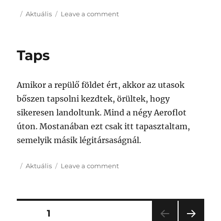
Posted
Categories
on
Aktuális
Leave a comment
on
Bp
Taps
Amikor a repülő földet ért, akkor az utasok
bőszen tapsolni kezdtek, örültek, hogy
sikeresen landoltunk. Mind a négy Aeroflot
úton. Mostanában ezt csak itt tapasztaltam,
semelyik másik légitársaságnál.
Posted
Categories
on
Aktuális
Leave a comment
on
Taps
Posts
PAGE
1