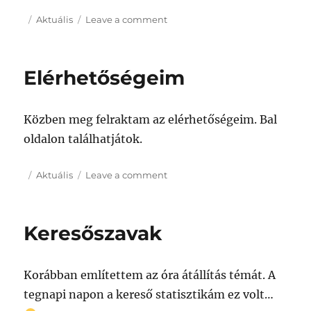
Posted
Categories
on
Aktuális
Leave a comment
on
angol
könyvek
Elérhetőségeim
Közben meg felraktam az elérhetőségeim. Bal
oldalon találhatjátok.
Posted
Categories
on
Aktuális
Leave a comment
on
Elérhetőségeim
Keresőszavak
Korábban említettem az óra átállítás témát. A
tegnapi napon a kereső statisztikám ez volt…