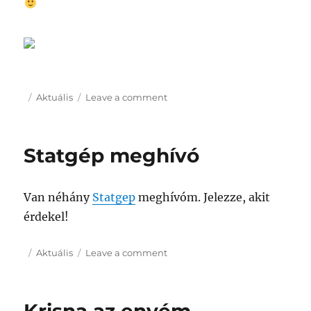
Posted
Categories
on
Aktuális
Leave a comment
on
Keresőszavak
Statgép meghívó
Van néhány
Statgep
meghívóm. Jelezze, akit
érdekel!
Posted
Categories
on
Aktuális
Leave a comment
on
Statgép
meghívó