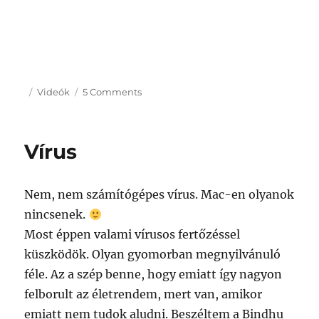
Posted
Categories
on
Videók
5 Comments
on
Bhajan
videó
Vírus
Nem, nem számítógépes vírus. Mac-en olyanok
nincsenek.
Most éppen valami vírusos fertőzéssel
küszködök. Olyan gyomorban megnyilvánuló
féle. Az a szép benne, hogy emiatt így nagyon
felborult az életrendem, mert van, amikor
emiatt nem tudok aludni. Beszéltem a Bindhu