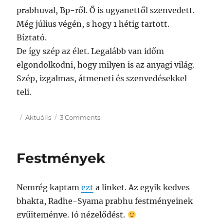
prabhuval, Bp-ről. Ő is ugyanettől szenvedett.
Még július végén, s hogy 1 hétig tartott.
Bíztató.
De így szép az élet. Legalább van időm
elgondolkodni, hogy milyen is az anyagi világ.
Szép, izgalmas, átmeneti és szenvedésekkel
teli.
Posted
Categories
on
Aktuális
3 Comments
on
Vírus
Festmények
Nemrég kaptam
ezt
a linket. Az egyik kedves
bhakta, Radhe-Syama prabhu festményeinek
gyűjteménye. Jó nézelődést.