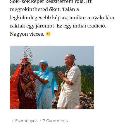
Sok-sok képet készítettem róla. Itt
megtekintheted őket. Talán a
legkülönlegesebb kép az, amikor a nyakukba
raktak egy járomot. Ez egy indiai tradíció.
Nagyon vicces.
Posted
Categories
on
Események
7 Comments
on
Esküvő