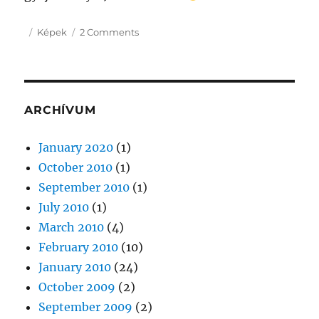
Posted
Categories
on
Képek
2 Comments
on
Festmények
ARCHÍVUM
January 2020
(1)
October 2010
(1)
September 2010
(1)
July 2010
(1)
March 2010
(4)
February 2010
(10)
January 2010
(24)
October 2009
(2)
September 2009
(2)