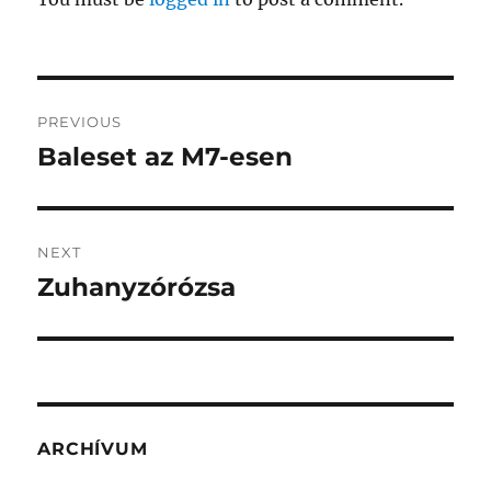
Post
PREVIOUS
navigation
Baleset az M7-esen
Previous
post:
NEXT
Zuhanyzórózsa
Next
post:
ARCHÍVUM