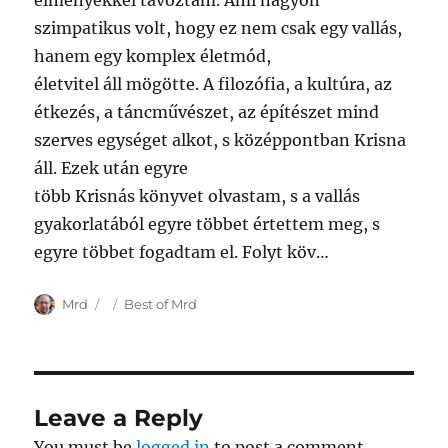
élményekkel távoztam. Ami nagyon
szimpatikus volt, hogy ez nem csak egy vallás,
hanem egy komplex életmód,
életvitel áll mögötte. A filozófia, a kultúra, az
étkezés, a táncművészet, az építészet mind
szerves egységet alkot, s középpontban Krisna
áll. Ezek után egyre
több Krisnás könyvet olvastam, s a vallás
gyakorlatából egyre többet értettem meg, s
egyre többet fogadtam el. Folyt köv…
Author
Posted
Categories
Mrd
Best of Mrd
on
Leave a Reply
You must be
logged in
to post a comment.