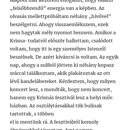
Alapból már kezdtem elfogadni, hogy valami
„felsőbbrendű” energia van a képben. Az
olvasás mellettpróbáltam néhány „hívővel”
beszélgetni. Ahogy visszaemlékszem, ezek
nem hagytak mély nyomot bennem. Amikor a
Krisna-tudatról először hallottam, csalódott
voltam, hogy itt is egy személyes Istenről
beszélnek. De azért kíváncsi is voltam. Az egyik
nap, ahogy a suliból jöttem ki néhány kopasz
sráccal találkoztam, akik plakátoztak az ott
lévő kandelábereket. Kérdeztem, hogy milyen
koncert lesz, s mondták, hogy nem koncert,
hanem egy Krisnás fesztivál lesz a helyi műv.
házban. Az osztálytársakkal tök bulinak
tartottuk, s többen
el is mentünk rá. A fesztiválról komoly