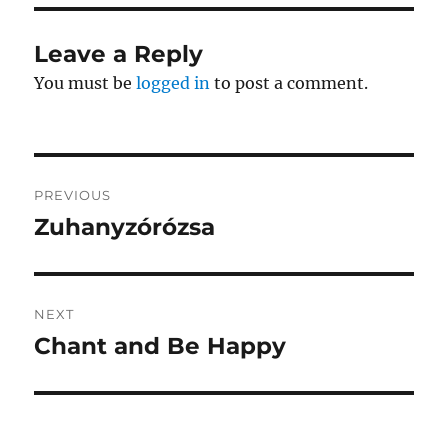
Leave a Reply
You must be
logged in
to post a comment.
Post
PREVIOUS
navigation
Zuhanyzórózsa
Previous
post:
NEXT
Chant and Be Happy
Next
post: