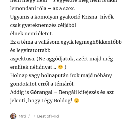
nem megy neki – s egyelőre még nem is akar
lemondani róla – az a szex.
Ugyanis a komolyan gyakorló Krisna-hívők
csak gyereknemzés céljából
élnek nemi életet.
Ez a téma a vallásom egyik legmeghökkentőbb
és legvitatottabb
aspektusa. (Ne aggódjatok, azért majd még
említek néhányat…
)
Holnap vagy holnapután írok majd néhány
gondolatot erről a témáról.
Addig is
Góranga!
– Bengáli kifejezés és azt
jelenti, hogy Légy Boldog!
Author
Posted
Categories
Mrd
Best of Mrd
on