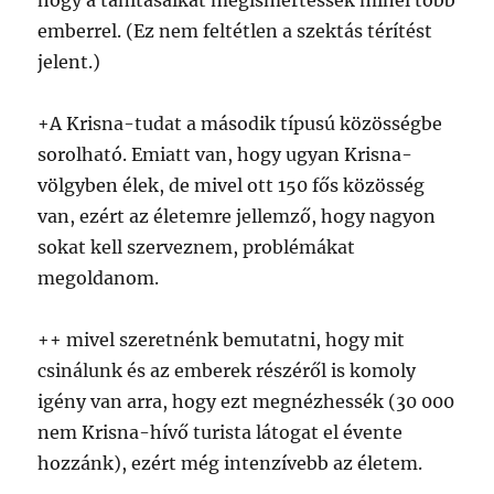
hogy a tanításaikat megismertessék minél több
emberrel. (Ez nem feltétlen a szektás térítést
jelent.)
+A Krisna-tudat a második típusú közösségbe
sorolható. Emiatt van, hogy ugyan Krisna-
völgyben élek, de mivel ott 150 fős közösség
van, ezért az életemre jellemző, hogy nagyon
sokat kell szerveznem, problémákat
megoldanom.
++ mivel szeretnénk bemutatni, hogy mit
csinálunk és az emberek részéről is komoly
igény van arra, hogy ezt megnézhessék (30 000
nem Krisna-hívő turista látogat el évente
hozzánk), ezért még intenzívebb az életem.