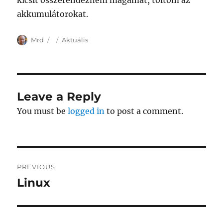
kicsit összerendeznem magamat, töltöm az
akkumulátorokat.
Author
Posted
Categories
Mrd
Aktuális
on
Leave a Reply
You must be
logged in
to post a comment.
Post
PREVIOUS
navigation
Linux
Previous
post: