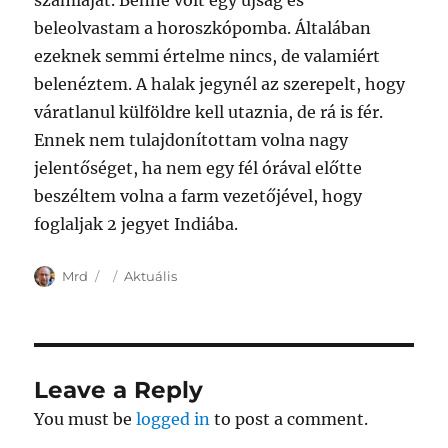
számláját. Benne volt egy újság és
beleolvastam a horoszkópomba. Általában
ezeknek semmi értelme nincs, de valamiért
belenéztem. A halak jegynél az szerepelt, hogy
váratlanul külföldre kell utaznia, de rá is fér.
Ennek nem tulajdonítottam volna nagy
jelentőséget, ha nem egy fél órával előtte
beszéltem volna a farm vezetőjével, hogy
foglaljak 2 jegyet Indiába.
Author
Posted
Categories
Mrd
Aktuális
on
Leave a Reply
You must be
logged in
to post a comment.