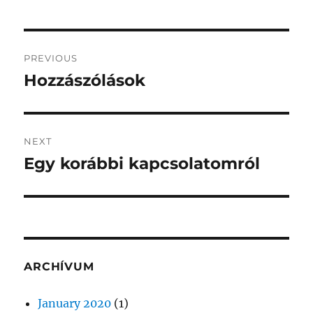
Post
PREVIOUS
navigation
Hozzászólások
Previous
post:
NEXT
Egy korábbi kapcsolatomról
Next
post:
ARCHÍVUM
January 2020
(1)