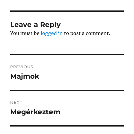
Leave a Reply
You must be
logged in
to post a comment.
Post
PREVIOUS
navigation
Majmok
Previous
post:
NEXT
Megérkeztem
Next
post: