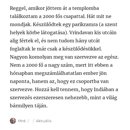
Reggel, amikor jöttem át a templomba
találkoztam a 2000 fős csapattal. Hát mit ne
mondjak. Készülődtek egy parikramra (a szent
helyek körbe látogatása). Vrindavan kis utcáin
alig fértek el, és nem tudom hány utcát
foglaltak le már csak a készülődésükkel.
Nagyon komolyan meg van szervezve az egész.
Nem a 2000 fő a nagy szám, mert itt ebben a
hónapban megszámlálhatatlan ember jön
naponta, hanem az, hogy ez csoportba van
szervezve. Hozzá kell tennem, hogy Indiában a
szervezés ezerszeresen nehezebb, mint a világ
bármilyen táján.
Author
Posted
Categories
Mrd
Aktuális
on