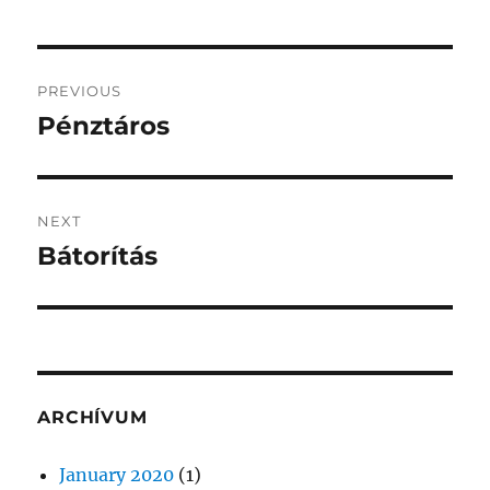
Post
PREVIOUS
navigation
Pénztáros
Previous
post:
NEXT
Bátorítás
Next
post:
ARCHÍVUM
January 2020
(1)