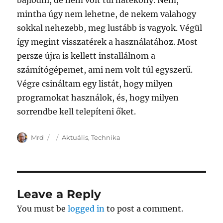
bajlódni, de nem volt túl hatékony. Nem,
mintha úgy nem lehetne, de nekem valahogy
sokkal nehezebb, meg lustább is vagyok. Végül
így megint visszatérek a használatához. Most
persze újra is kellett installálnom a
számítógépemet, ami nem volt túl egyszerű.
Végre csináltam egy listát, hogy milyen
programokat használok, és, hogy milyen
sorrendbe kell telepíteni őket.
Author
Posted
Categories
Mrd
Aktuális
,
Technika
on
Leave a Reply
You must be
logged in
to post a comment.