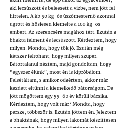
akart menni rá, de épp akkor az egyik ember,
aki lecsúszott és beleesett a vízbe, nem jött fel
hirtelen. A kb 50 kg-ós úszómesternő azonnal
ugrott és hősiesen kiemelte a 100 kg-os
embert. Az szerencsére magához tért. Ezután a
bhakta felment és lecsúszott. Kérdeztem, hogy
milyen. Mondta, hogy tök jó. Ezután még
kétszer felrohant, hogy milyen szuper.
Bátortalanul néztem, majd gondoltam, hogy
“egyszer élünk”, most én is kipróbálom.
Felsétáltam, s amikor odaértem, akkor már
kezdett eltünni a kiemelkedő bátorságom. De
jött mögöttem egy 55-60 év körüli bácsika.
Kérdeztem, hogy volt már? Mondta, hogy
persze, többször is. Ezután jöttem én. Jeleztem
a bhaktának, hogy milyen lakomát készíttesen