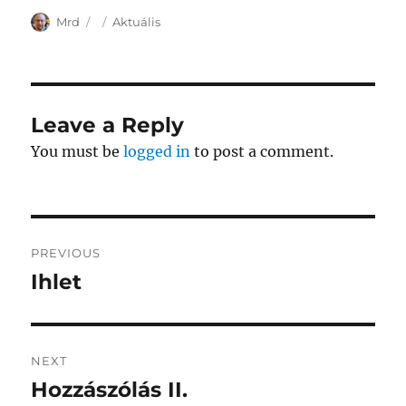
Author
Posted
Categories
Mrd
Aktuális
on
Leave a Reply
You must be
logged in
to post a comment.
Post
PREVIOUS
navigation
Ihlet
Previous
post:
NEXT
Hozzászólás II.
Next