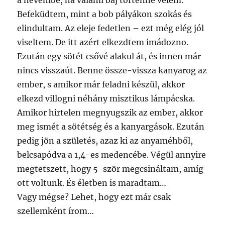
a nevembe, ha valami baj történne velem.
Befeküdtem, mint a bob pályákon szokás és
elindultam. Az eleje fedetlen – ezt még elég jól
viseltem. De itt azért elkezdtem imádozno.
Ezután egy sötét csővé alakul át, és innen már
nincs visszaút. Benne össze-vissza kanyarog az
ember, s amikor már feladni készül, akkor
elkezd villogni néhány misztikus lámpácska.
Amikor hirtelen megnyugszik az ember, akkor
meg ismét a sötétség és a kanyargások. Ezután
pedig jön a születés, azaz ki az anyaméhből,
belcsapódva a 1,4-es medencébe. Végül annyire
megtetszett, hogy 5-ször megcsináltam, amíg
ott voltunk. És életben is maradtam…
Vagy mégse? Lehet, hogy ezt már csak
szellemként írom…