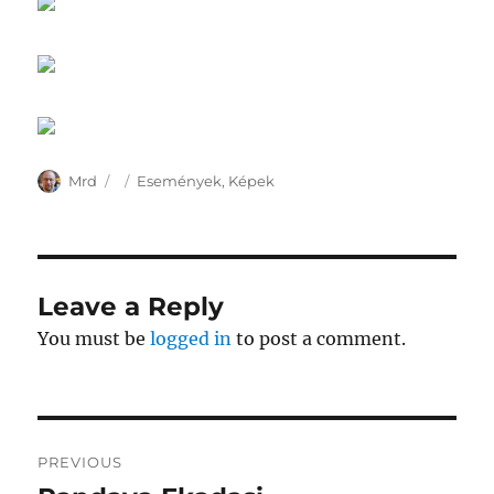
Author
Posted
Categories
Mrd
Események
,
Képek
on
Leave a Reply
You must be
logged in
to post a comment.
Post
PREVIOUS
navigation