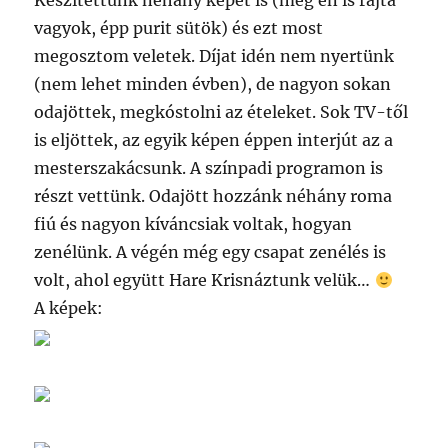
Készítettünk néhány képet is (még én is rajta
vagyok, épp purit sütök) és ezt most
megosztom veletek. Díjat idén nem nyertünk
(nem lehet minden évben), de nagyon sokan
odajöttek, megkóstolni az ételeket. Sok TV-től
is eljöttek, az egyik képen éppen interjút az a
mesterszakácsunk. A színpadi programon is
részt vettünk. Odajött hozzánk néhány roma
fiú és nagyon kíváncsiak voltak, hogyan
zenélünk. A végén még egy csapat zenélés is
volt, ahol együtt Hare Krisnáztunk velük…
A képek: