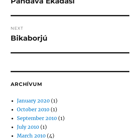
Pandava Ekadasi
Previous
post:
NEXT
Bikaborjú
Next
post:
ARCHÍVUM
January 2020
(1)
October 2010
(1)
September 2010
(1)
July 2010
(1)
March 2010
(4)