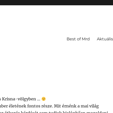
Best of Mrd
Aktuális
ás Krisna-völgyben …
ber életének fontos része. Mit érnénk a mai világ