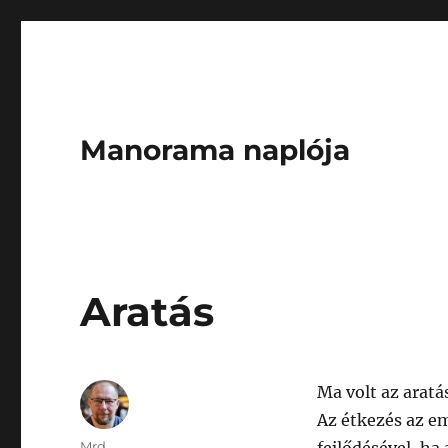
Manorama naplója
Aratás
Ma volt az arat
Az étkezés az em
Author
Mrd