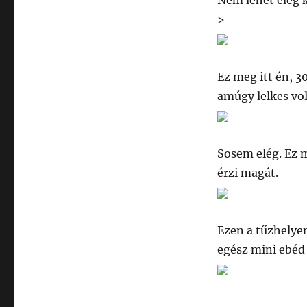
Nem lehet elég k
>
Ez meg itt én, 3
amúgy lelkes v
Sosem elég. Ez m
érzi magát.
Ezen a tűzhelyen
egész mini ebéd 