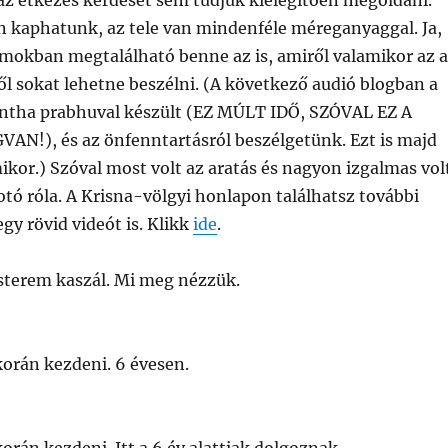
 az étkezés kérdését sem tudjuk kielégítően megoldani.
n kaphatunk, az tele van mindenféle méreganyaggal. Ja,
omokban megtalálható benne az is, amiről valamikor az 
ről sokat lehetne beszélni. (A következő audió blogban a
ntha prabhuval készült (EZ MÚLT IDŐ, SZÓVAL EZ A
N!), és az önfenntartásról beszélgetünk. Ezt is majd
kor.) Szóval most volt az aratás és nagyon izgalmas volt
otó róla. A Krisna-völgyi honlapon találhatsz további
egy rövid videót is. Klikk
ide
.
esterem kaszál. Mi meg nézzük.
korán kezdeni. 6 évesen.