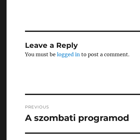
Leave a Reply
You must be
logged in
to post a comment.
Post
PREVIOUS
navigation
A szombati programod
Previous
post: