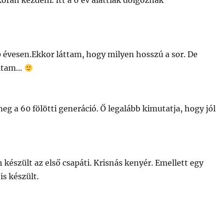
orán kezdeni. Itt a 6 év alattiak dolgoznak
0 évesen.Ekkor láttam, hogy milyen hosszú a sor. De
oltam…
eg a 60 fölötti generáció. Ő legalább kimutatja, hogy jól
 készült az első csapáti. Krisnás kenyér. Emellett egy
is készült.