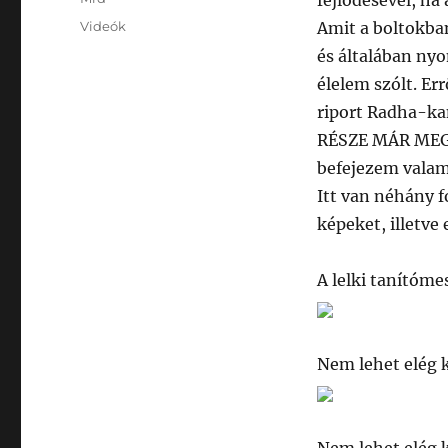
fejlődésével, ha
Posted
Categories
Videók
Amit a boltokba
on
és általában ny
élelem szólt. Er
riport Radha-ka
RÉSZE MÁR MEGVA
befejezem valami
Itt van néhány f
képeket, illetve 
A lelki tanítóm
Nem lehet elég 