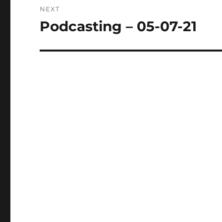
NEXT
Podcasting – 05-07-21
Next
post: