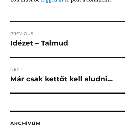
Post
PREVIOUS
navigation
Idézet – Talmud
Previous
post:
NEXT
Már csak kettőt kell aludni…
Next
post:
ARCHÍVUM