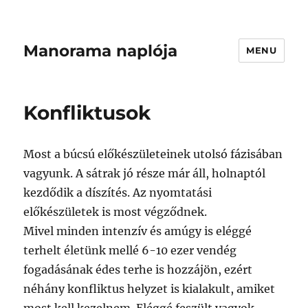
Manorama naplója
MENU
Konfliktusok
Most a búcsú előkészületeinek utolsó fázisában
vagyunk. A sátrak jó része már áll, holnaptól
kezdődik a díszítés. Az nyomtatási
előkészületek is most végződnek.
Mivel minden intenzív és amúgy is eléggé
terhelt életünk mellé 6-10 ezer vendég
fogadásának édes terhe is hozzájön, ezért
néhány konfliktus helyzet is kialakult, amiket