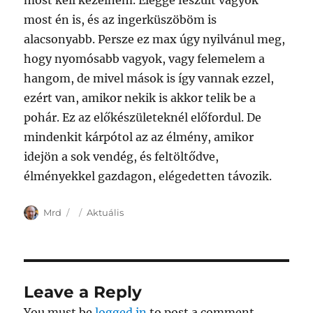
most kell kezelnem. Eléggé feszült vagyok
most én is, és az ingerküszöböm is
alacsonyabb. Persze ez max úgy nyilvánul meg,
hogy nyomósabb vagyok, vagy felemelem a
hangom, de mivel mások is így vannak ezzel,
ezért van, amikor nekik is akkor telik be a
pohár. Ez az előkészületeknél előfordul. De
mindenkit kárpótol az az élmény, amikor
idejön a sok vendég, és feltöltődve,
élményekkel gazdagon, elégedetten távozik.
Author
Posted
Categories
Mrd
Aktuális
on
Leave a Reply
You must be
logged in
to post a comment.