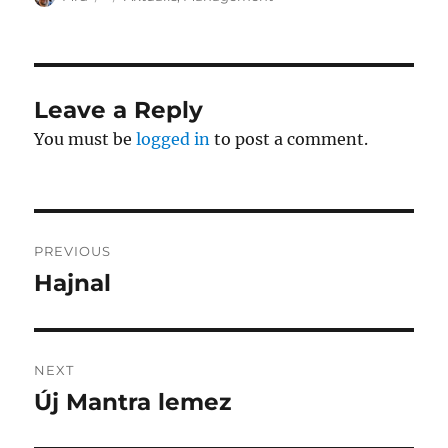
on
Leave a Reply
You must be
logged in
to post a comment.
Post
PREVIOUS
navigation
Hajnal
Previous
post:
NEXT
Új Mantra lemez
Next
post: