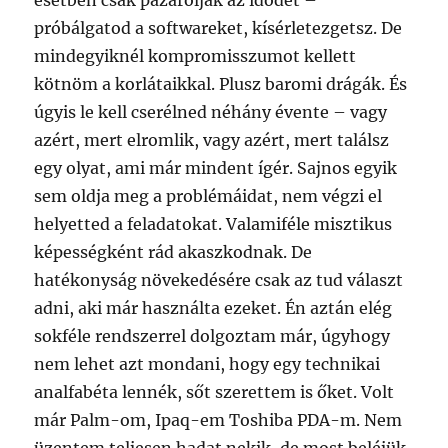
esetben csak pazarolják az idődet –
próbálgatod a softwareket, kísérletezgetsz. De
mindegyiknél kompromisszumot kellett
kötnöm a korlátaikkal. Plusz baromi drágák. És
úgyis le kell cserélned néhány évente – vagy
azért, mert elromlik, vagy azért, mert találsz
egy olyat, ami már mindent ígér. Sajnos egyik
sem oldja meg a problémáidat, nem végzi el
helyetted a feladatokat. Valamiféle misztikus
képességként rád akaszkodnak. De
hatékonyság növekedésére csak az tud választ
adni, aki már használta ezeket. Én aztán elég
sokféle rendszerrel dolgoztam már, úgyhogy
nem lehet azt mondani, hogy egy technikai
analfabéta lennék, sőt szerettem is őket. Volt
már Palm-om, Ipaq-em Toshiba PDA-m. Nem