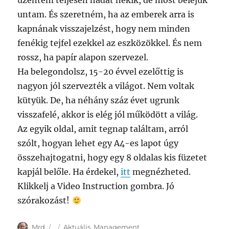
üzentem teljesen hadat nekik, de most beléjük
untam. És szeretném, ha az emberek arra is
kapnának visszajelzést, hogy nem minden
fenékig tejfel ezekkel az eszközökkel. És nem
rossz, ha papír alapon szervezel.
Ha belegondolsz, 15-20 évvel ezelőttig is
nagyon jól szervezték a világot. Nem voltak
kütyük. De, ha néhány száz évet ugrunk
visszafelé, akkor is elég jól működött a világ.
Az egyik oldal, amit tegnap találtam, arról
szólt, hogyan lehet egy A4-es lapot úgy
összehajtogatni, hogy egy 8 oldalas kis füzetet
kapjál belőle. Ha érdekel,
itt
megnézheted.
Klikkelj a Video Instruction gombra. Jó
szórakozást!
Author
Posted
Categories
Mrd
Aktuális
,
Management