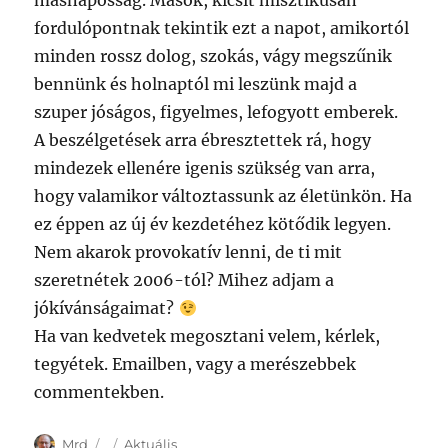
másnaposság. Mások, kicsit misztikusan
fordulópontnak tekintik ezt a napot, amikortól
minden rossz dolog, szokás, vágy megszűnik
bennünk és holnaptól mi leszünk majd a
szuper jóságos, figyelmes, lefogyott emberek.
A beszélgetések arra ébresztettek rá, hogy
mindezek ellenére igenis szükség van arra,
hogy valamikor változtassunk az életünkön. Ha
ez éppen az új év kezdetéhez kötődik legyen.
Nem akarok provokatív lenni, de ti mit
szeretnétek 2006-tól? Mihez adjam a
jókívánságaimat?
Ha van kedvetek megosztani velem, kérlek,
tegyétek. Emailben, vagy a merészebbek
commentekben.
Author
Posted
Categories
Mrd
Aktuális