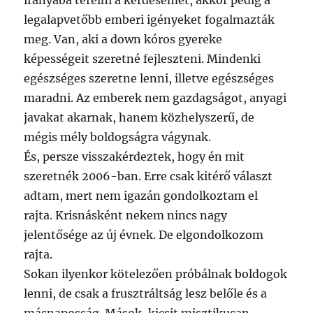
irányába terelni a kérdésemet, akkor pedig a
legalapvetőbb emberi igényeket fogalmazták
meg. Van, aki a down kóros gyereke
képességeit szeretné fejleszteni. Mindenki
egészséges szeretne lenni, illetve egészséges
maradni. Az emberek nem gazdagságot, anyagi
javakat akarnak, hanem közhelyszerű, de
mégis mély boldogságra vágynak.
És, persze visszakérdeztek, hogy én mit
szeretnék 2006-ban. Erre csak kitérő választ
adtam, mert nem igazán gondolkoztam el
rajta. Krisnásként nekem nincs nagy
jelentősége az új évnek. De elgondolkozom
rajta.
Sokan ilyenkor kötelezően próbálnak boldogok
lenni, de csak a frusztráltság lesz belőle és a