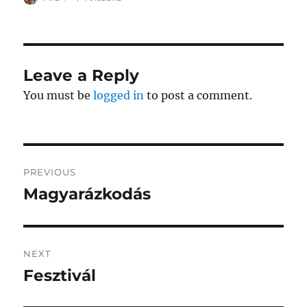
on
Leave a Reply
You must be
logged in
to post a comment.
Post
PREVIOUS
navigation
Magyarázkodás
Previous
post:
NEXT
Fesztivál
Next
post: