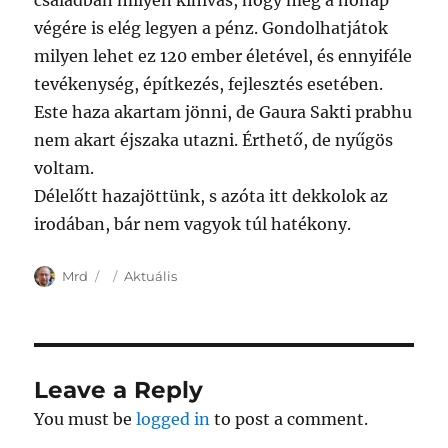
családban milyen kihívás, hogy még a hónap
végére is elég legyen a pénz. Gondolhatjátok
milyen lehet ez 120 ember életével, és ennyiféle
tevékenység, építkezés, fejlesztés esetében.
Este haza akartam jönni, de Gaura Sakti prabhu
nem akart éjszaka utazni. Érthető, de nyűgös
voltam.
Délelőtt hazajöttünk, s azóta itt dekkolok az
irodában, bár nem vagyok túl hatékony.
Author
Posted
Categories
Mrd
Aktuális
on
Leave a Reply
You must be
logged in
to post a comment.