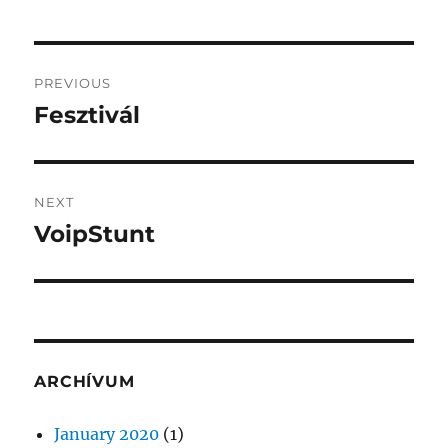
Post
PREVIOUS
navigation
Fesztivál
Previous
post:
NEXT
VoipStunt
Next
post:
ARCHÍVUM
January 2020
(1)