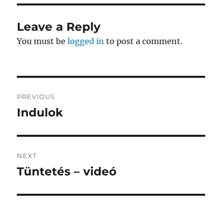
Leave a Reply
You must be
logged in
to post a comment.
Post
PREVIOUS
navigation
Indulok
Previous
post:
NEXT
Tüntetés – videó
Next
post: