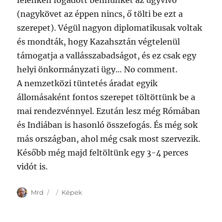
félénken fogadott bennünket az ügyvivő
(nagykövet az éppen nincs, ő tölti be ezt a
szerepet). Végül nagyon diplomatikusak voltak
és mondták, hogy Kazahsztán végtelenül
támogatja a vallásszabadságot, és ez csak egy
helyi önkormányzati ügy… No comment.
A nemzetközi tüntetés áradat egyik
állomásaként fontos szerepet töltöttünk be a
mai rendezvénnyel. Ezután lesz még Rómában
és Indiában is hasonló összefogás. És még sok
más országban, ahol még csak most szervezik.
Később még majd feltöltünk egy 3-4 perces
vidót is.
Author
Posted
Categories
Mrd
Képek
on