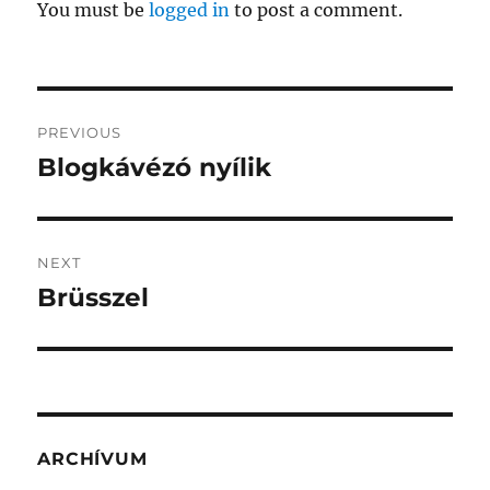
You must be
logged in
to post a comment.
Post
PREVIOUS
navigation
Blogkávézó nyílik
Previous
post:
NEXT
Brüsszel
Next
post:
ARCHÍVUM