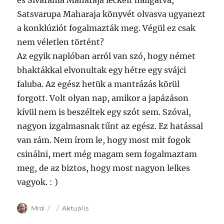
és Sivarama Maharaja leckéit hallgatva,
Satsvarupa Maharaja könyvét olvasva ugyanezt
a konklúziót fogalmazták meg. Végül ez csak
nem véletlen történt?
Az egyik naplóban arról van szó, hogy német
bhaktákkal elvonultak egy hétre egy svájci
faluba. Az egész hetük a mantrázás körül
forgott. Volt olyan nap, amikor a japázáson
kívül nem is beszéltek egy szót sem. Szóval,
nagyon izgalmasnak tűnt az egész. Ez hatással
van rám. Nem írom le, hogy most mit fogok
csinálni, mert még magam sem fogalmaztam
meg, de az biztos, hogy most nagyon lelkes
vagyok. : )
Author
Posted
Categories
Mrd
Aktuális
on