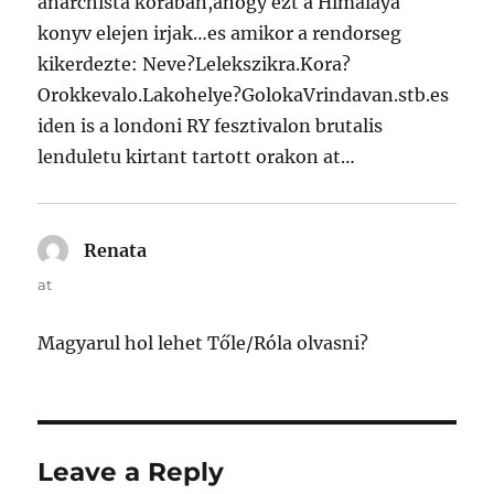
anarchista koraban,ahogy ezt a Himalaya
konyv elejen irjak…es amikor a rendorseg
kikerdezte: Neve?Lelekszikra.Kora?
Orokkevalo.Lakohelye?GolokaVrindavan.stb.es
iden is a londoni RY fesztivalon brutalis
lenduletu kirtant tartott orakon at…
Renata
says:
at
Magyarul hol lehet Tőle/Róla olvasni?
Leave a Reply