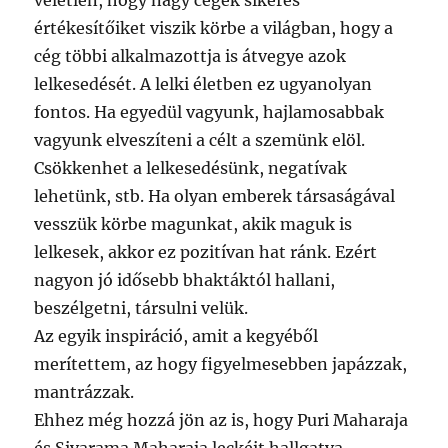
véletlen, hogy nagy cégek sikeres
értékesítőiket viszik körbe a világban, hogy a
cég többi alkalmazottja is átvegye azok
lelkesedését. A lelki életben ez ugyanolyan
fontos. Ha egyedül vagyunk, hajlamosabbak
vagyunk elveszíteni a célt a szemünk elöl.
Csökkenhet a lelkesedésünk, negatívak
lehetünk, stb. Ha olyan emberek társaságával
vesszük körbe magunkat, akik maguk is
lelkesek, akkor ez pozitívan hat ránk. Ezért
nagyon jó idősebb bhaktáktól hallani,
beszélgetni, társulni velük.
Az egyik inspiráció, amit a kegyéből
merítettem, az hogy figyelmesebben japázzak,
mantrázzak.
Ehhez még hozzá jön az is, hogy Puri Maharaja