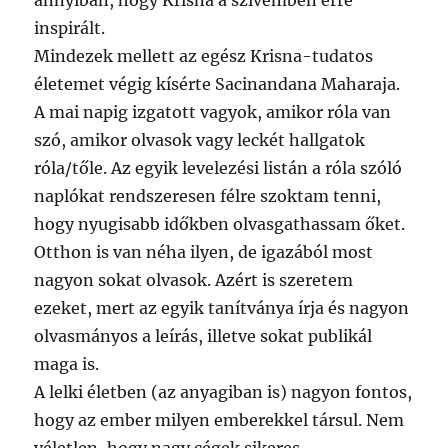
annyiban, hogy Krisna a szívemben erre
inspirált.
Mindezek mellett az egész Krisna-tudatos
életemet végig kísérte Sacinandana Maharaja.
A mai napig izgatott vagyok, amikor róla van
szó, amikor olvasok vagy leckét hallgatok
róla/tőle. Az egyik levelezési listán a róla szóló
naplókat rendszeresen félre szoktam tenni,
hogy nyugisabb időkben olvasgathassam őket.
Otthon is van néha ilyen, de igazából most
nagyon sokat olvasok. Azért is szeretem
ezeket, mert az egyik tanítványa írja és nagyon
olvasmányos a leírás, illetve sokat publikál
maga is.
A lelki életben (az anyagiban is) nagyon fontos,
hogy az ember milyen emberekkel társul. Nem