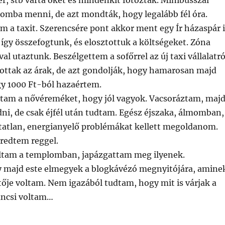
er, stb várta őket és mindenkit fotóztak. Minibusszal
omba menni, de azt mondták, hogy legalább fél óra.
 a taxit. Szerencsére pont akkor ment egy Ír házaspár i
 így összefogtunk, és elosztottuk a költségeket. Zóna
al utaztunk. Beszélgettem a sofőrrel az új taxi vállalatró
tak az árak, de azt gondolják, hogy hamarosan majd
gy 1000 Ft-ból hazaértem.
vtam a nővéreméket, hogy jól vagyok. Vacsoráztam, maj
ni, de csak éjfél után tudtam. Egész éjszaka, álmomban,
atlan, energianyelő problémákat kellett megoldanom.
bredtem reggel.
ltam a templomban, japázgattam meg ilyenek.
 majd este elmegyek a blogkávézó megnyitójára, amine
etője voltam. Nem igazából tudtam, hogy mit is várjak a
áncsi voltam…