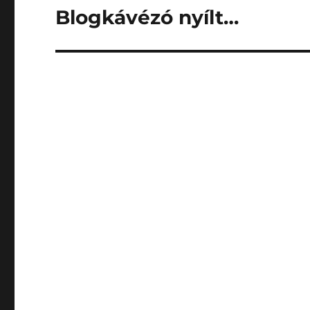
Blogkávézó nyílt…
Next
post: