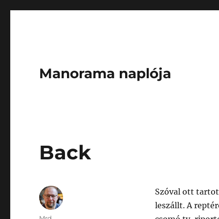
Manorama naplója
Back
Szóval ott tarto
leszállt. A rept
Author
Mrd