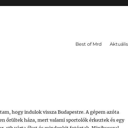
Best of Mrd
Aktuális
ttam, hogy indulok vissza Budapestre. A gépem azóta
éren őrültek háza, mert valami sportolók érkeztek és egy