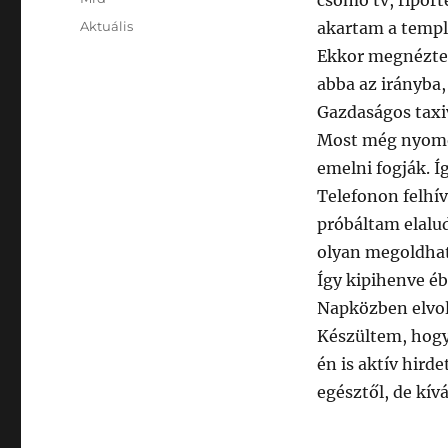
csomó tv, riport
Posted
Categories
Aktuális
akartam a templ
on
Ekkor megnéztem
abba az irányba,
Gazdaságos taxiv
Most még nyomot
emelni fogják. Í
Telefonon felhí
próbáltam elalud
olyan megoldhat
Így kipihenve é
Napközben elvo
Készültem, hogy
én is aktív hird
egésztől, de kív