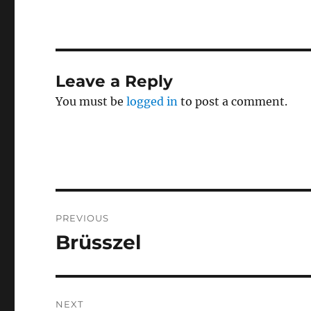
Leave a Reply
You must be
logged in
to post a comment.
Post
PREVIOUS
navigation
Brüsszel
Previous
post:
NEXT