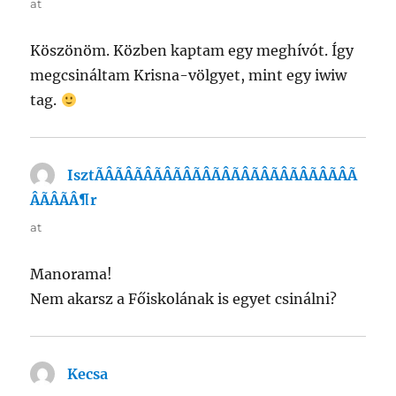
at
Köszönöm. Közben kaptam egy meghívót. Így
megcsináltam Krisna-völgyet, mint egy iwiw
tag.
IsztÃÂÃÂÃÂÃÂÃÂÃÂÃÂÃÂÃÂÃÂÃÂÃÂÃÂÃ
ÂÃÂÃÂ¶r
says:
at
Manorama!
Nem akarsz a Főiskolának is egyet csinálni?
Kecsa
says: