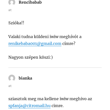
Rencibabab
says:
at
Szióka!!
Valaki tudna küldeni iwiw meghívót a
renikebaba001@gmail.com
címre?
Nagyon szépen köszi:)
bianka
says:
at
sziasztok meg ma kellene iwiw meghivo az
spfanja@citromail.hu
cimre.