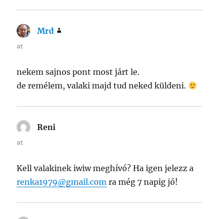
Mrd
says:
at
nekem sajnos pont most járt le.
de remélem, valaki majd tud neked küldeni.
Reni
says:
at
Kell valakinek iwiw meghívó? Ha igen jelezz a
renka1979@gmail.com
ra még 7 napig jó!