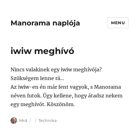
Manorama naplója
MENU
iwiw meghívó
Nincs valakinek egy iwiw meghívója?
Szükségem lenne rá…
Az iwiw-en én már fent vagyok, s Manorama
néven futok. Úgy kellene, hogy átadsz nekem
egy meghívót. Köszönöm.
Author
Posted
Categories
Mrd
Technika
on