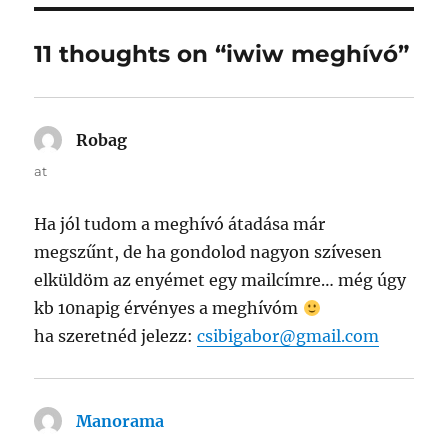
11 thoughts on “iwiw meghívó”
Robag
says:
at
Ha jól tudom a meghívó átadása már
megszűnt, de ha gondolod nagyon szívesen
elküldöm az enyémet egy mailcímre… még úgy
kb 10napig érvényes a meghívóm
ha szeretnéd jelezz:
csibigabor@gmail.com
Manorama
says: