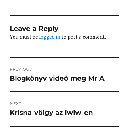
Leave a Reply
You must be
logged in
to post a comment.
Post
PREVIOUS
navigation
Blogkönyv videó meg Mr A
Previous
post:
NEXT
Krisna-völgy az iwiw-en
Next
post: