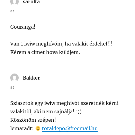
sarolta
says:
at
Gouranga!
Van 1 iwiw meghívóm, ha valakit érdekel!!!
Kérem a címet hova küldjem.
Bakker
says:
at
Sziasztok egy iwiw meghívót szeretnék kérni
valakitől, aki nem sajnálja! :))
Köszönöm szépen!
lemaradt:
totaldepo@freemail.hu