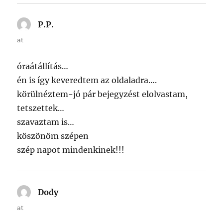
P.P.
says:
at
óraátállítás…
én is így keveredtem az oldaladra….
körülnéztem-jó pár bejegyzést elolvastam,
tetszettek…
szavaztam is…
köszönöm szépen
szép napot mindenkinek!!!
Dody
says:
at