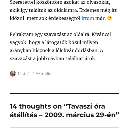
Szeretettel köszöntöm azokat az olvasókat,
akik így találtak az oldalamra. Érdemes még itt
időzni, mert sok érdekességről
írtam
már.
Felraktam egy szavazást az oldalra. Kíváncsi
vagyok, hogy a látogatók közül milyen
arányban hisznek a lélekvándorlásban. A
szavazást a jobb sávban találhatjátok.
Author
Posted
Categories
Mrd
Aktuális
on
14 thoughts on “Tavaszi óra
átállítás – 2009. március 29-én”