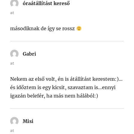
óraátállítást kereső
says:
at
másodiknak de így se rossz
Gabri
says:
at
Nekem az első volt, én is átállítást kerestem:)…
és időztem is egy kicsit, szavaztam is…ennyi
igazán belefér, ha más nem hálából:)
Misi
says:
at