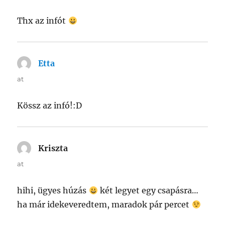
Thx az infót
Etta
says:
at
Kössz az infó!:D
Kriszta
says:
at
hihi, ügyes húzás
két legyet egy csapásra…
ha már idekeveredtem, maradok pár percet