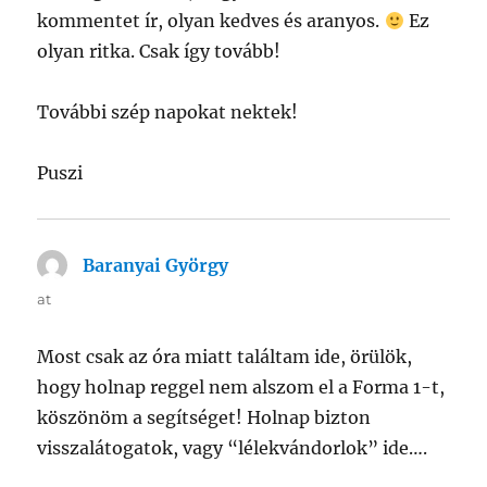
kommentet ír, olyan kedves és aranyos.
Ez
olyan ritka. Csak így tovább!
További szép napokat nektek!
Puszi
Baranyai György
says:
at
Most csak az óra miatt találtam ide, örülök,
hogy holnap reggel nem alszom el a Forma 1-t,
köszönöm a segítséget! Holnap bizton
visszalátogatok, vagy “lélekvándorlok” ide….