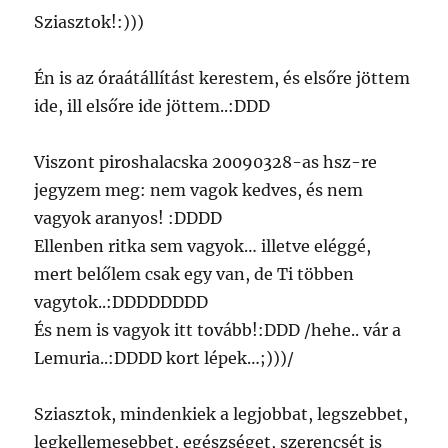
Sziasztok!:)))
Én is az óraátállítást kerestem, és elsőre jöttem
ide, ill elsőre ide jöttem..:DDD
Viszont piroshalacska 20090328-as hsz-re
jegyzem meg: nem vagok kedves, és nem
vagyok aranyos! :DDDD
Ellenben ritka sem vagyok… illetve eléggé,
mert belőlem csak egy van, de Ti többen
vagytok..:DDDDDDDD
És nem is vagyok itt tovább!:DDD /hehe.. vár a
Lemuria..:DDDD kort lépek…;)))/
Sziasztok, mindenkiek a legjobbat, legszebbet,
legkellemesebbet, egészséget, szerencsét is