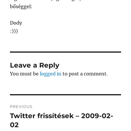
bőséggel:
Dody
:)))
Leave a Reply
You must be
logged in
to post a comment.
Post
PREVIOUS
navigation
Twitter frissítések – 2009-02-
Previous
post:
02