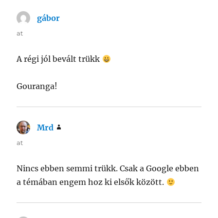
gábor
says:
at
A régi jól bevált trükk
Gouranga!
Mrd
says:
at
Nincs ebben semmi trükk. Csak a Google ebben
a témában engem hoz ki elsők között.