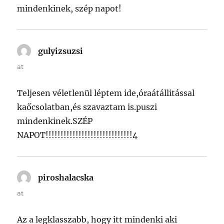
mindenkinek, szép napot!
gulyizsuzsi
says:
at
Teljesen véletlenül léptem ide,óraátállitással
kaőcsolatban,és szavaztam is.puszi
mindenkinek.SZÉP
NAPOT!!!!!!!!!!!!!!!!!!!!!!!!!!!!!4
piroshalacska
says:
at
Az a legklasszabb, hogy itt mindenki aki