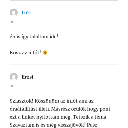
t101
says:
at
én is így találtam ide!
Kösz az infót!
Erzsi
says:
at
Sziasztok! Köszönöm az infót ami az
óraátállítást illeti. Másrész örülök hogy pont
ezt a linket nyitottam meg. Tetszik a téma.
Szavaztam is és még visszajövök! Pusz