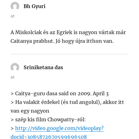
Bh Gyuri
says:
at
A Miskolciak és az Egriek is nagyon vártak már
Caitanya prabhut. Jó hogy újra itthon van.
Sriniketana das
says:
at
> Caitya-guru dasa said on 2009. April 3
> Ha valakit érdekel (és tud angolul), akkor itt
van egy nagyon
> szép kis film Chowpatty-ról:
>
http://video.google.com/videoplay?
docid=3085872670599696508