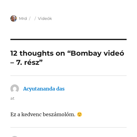
Author
Posted
Categories
Mrd
Videók
on
12 thoughts on “Bombay videó
– 7. rész”
Acyutananda das
says:
at
Ez a kedvenc beszámolóm.