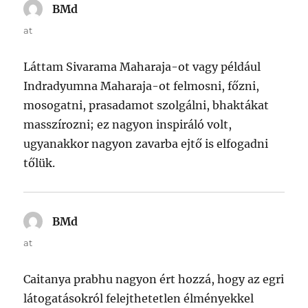
BMd
says:
at
Láttam Sivarama Maharaja-ot vagy például
Indradyumna Maharaja-ot felmosni, főzni,
mosogatni, prasadamot szolgálni, bhaktákat
masszírozni; ez nagyon inspiráló volt,
ugyanakkor nagyon zavarba ejtő is elfogadni
tőlük.
BMd
says:
at
Caitanya prabhu nagyon ért hozzá, hogy az egri
látogatásokról felejthetetlen élményekkel