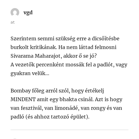
vgd
says:
at
Szerintem semmi szükség erre a dicsőítésbe
burkolt kritikának. Ha nem láttad felmosni
Sivarama Maharajot, akkor ő se jó?
A vezetők percenként mossák fel a padlót, vagy
gyakran velük…
Bombay főleg arról szól, hogy értékelj
MINDENT amit egy bhakta csinál. Azt is hogy
van fesztivál, van limonádé, van rongy és van
padló (és ahhoz tartozó épület).