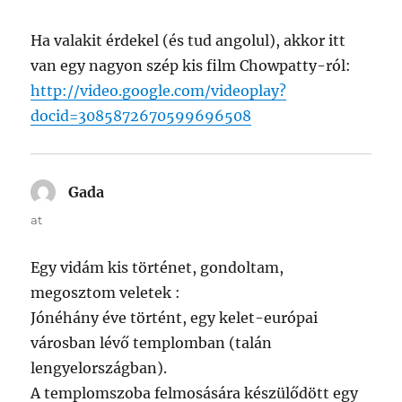
Ha valakit érdekel (és tud angolul), akkor itt
van egy nagyon szép kis film Chowpatty-ról:
http://video.google.com/videoplay?
docid=3085872670599696508
Gada
says:
at
Egy vidám kis történet, gondoltam,
megosztom veletek :
Jónéhány éve történt, egy kelet-európai
városban lévő templomban (talán
lengyelországban).
A templomszoba felmosására készülődött egy