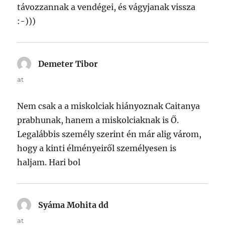
távozzannak a vendégei, és vágyjanak vissza
:-)))
Demeter Tibor
says:
at
Nem csak a a miskolciak hiányoznak Caitanya
prabhunak, hanem a miskolciaknak is Ő.
Legalábbis személy szerint én már alig várom,
hogy a kinti élményeiről személyesen is
haljam. Hari bol
Syáma Mohita dd
says:
at