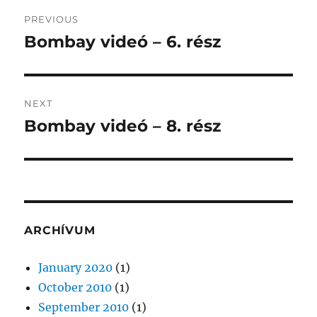
Post
PREVIOUS
navigation
Bombay videó – 6. rész
Previous
post:
NEXT
Bombay videó – 8. rész
Next
post:
ARCHÍVUM
January 2020
(1)
October 2010
(1)
September 2010
(1)