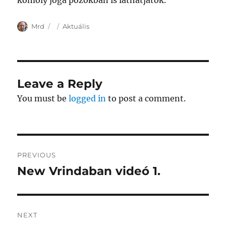
komoly jóga pózokban is láthatjátok.
Author
Posted
Categories
Mrd
Aktuális
on
Leave a Reply
You must be
logged in
to post a comment.
Post
PREVIOUS
navigation
New Vrindaban videó 1.
Previous
post:
NEXT