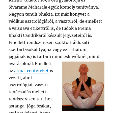
Krisna-tudatot 1990 óta gyakorolja és
Sivarama Maharaja egyik komoly tanítványa.
Nagyon tanult bhakta. Írt már könyvet a
védikus asztrológiáról, a vaszturól, de emellett
a vaisnava etikettről is, de tudok a Prema
Bhakti Candrikáról készült jegyzeteiről is.
Emellett rendszeresen szoktott áldozati
szertartásokat (yajna vagy ezt írhatom
jagjának is) is tartani mind esküvőknél, mind
avatásoknál.
Emellett
az
átma-centereket
is
vezeti, ahol
asztrológiai, vasztu
tanácsadás mellett
rendszeresen tart hot-
astanga-jóga órákat,