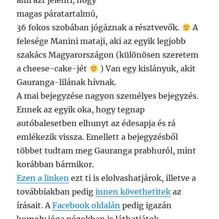
ami azt jelenti, hogy
magas páratartalmú,
36 fokos szobában jógáznak a résztvevők.
A
felesége Manini mataji, aki az egyik legjobb
szakács Magyarországon (különösen szeretem
a cheese-cake-jét
) Van egy kislányuk, akit
Gauranga-lilának hívnak.
A mai bejegyzése nagyon személyes bejegyzés.
Ennek az egyik oka, hogy tegnap
autóbalesetben elhunyt az édesapja és rá
emlékezik vissza. Emellett a bejegyzésből
többet tudtam meg Gauranga prabhuról, mint
korábban bármikor.
Ezen a linken
ezt ti is elolvashatjárok, illetve a
továbbiakban pedig
innen követhetitek
az
írásait. A
Facebook oldalán
pedig igazán