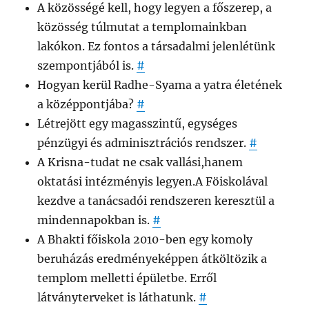
A közösségé kell, hogy legyen a főszerep, a
közösség túlmutat a templomainkban
lakókon. Ez fontos a társadalmi jelenlétünk
szempontjából is.
#
Hogyan kerül Radhe-Syama a yatra életének
a középpontjába?
#
Létrejött egy magasszintű, egységes
pénzügyi és adminisztrációs rendszer.
#
A Krisna-tudat ne csak vallási,hanem
oktatási intézményis legyen.A Föiskolával
kezdve a tanácsadói rendszeren keresztül a
mindennapokban is.
#
A Bhakti főiskola 2010-ben egy komoly
beruházás eredményeképpen átköltözik a
templom melletti épületbe. Erről
látványterveket is láthatunk.
#