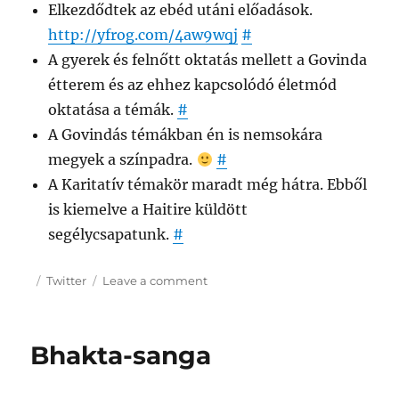
Elkezdődtek az ebéd utáni előadások.
http://yfrog.com/4aw9wqj
#
A gyerek és felnőtt oktatás mellett a Govinda
étterem és az ehhez kapcsolódó életmód
oktatása a témák.
#
A Govindás témákban én is nemsokára
megyek a színpadra.
#
A Karitatív témakör maradt még hátra. Ebből
is kiemelve a Haitire küldött
segélycsapatunk.
#
Posted
Categories
on
Twitter
Leave a comment
on
2010-
01-
24
Bhakta-sanga
Twitteres
összefoglalója