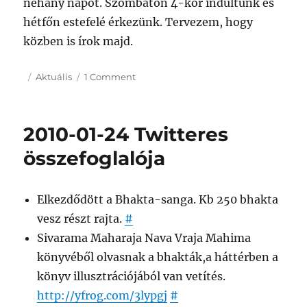
néhány napot. Szombaton 4-kor indultunk és
hétfőn estefelé érkezünk. Tervezem, hogy
közben is írok majd.
Posted
Categories
on
Aktuális
1 Comment
on
Tanulmányi
úton
a
2010-01-24 Twitteres
Yoga
Expón
összefoglalója
Elkezdődött a Bhakta-sanga. Kb 250 bhakta
vesz részt rajta.
#
Sivarama Maharaja Nava Vraja Mahima
könyvéből olvasnak a bhakták,a háttérben a
könyv illusztrációjából van vetítés.
http://yfrog.com/3lypgj
#