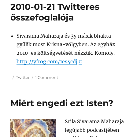
vegetáriánus?
2010-01-21 Twitteres
összefoglalója
Sivarama Maharaja és 35 másik bhakta
gyűlik most Krisna-völgyben. Az egyház
2010-es költségvetését nézzük. Komoly.
http://yfrog.com/1es4cdj
#
Posted
Categories
on
Twitter
1 Comment
on
2010-
01-
21
Miért engedi ezt Isten?
Twitteres
összefoglalója
Srila Sivarama Maharaja
legújabb podcastjében