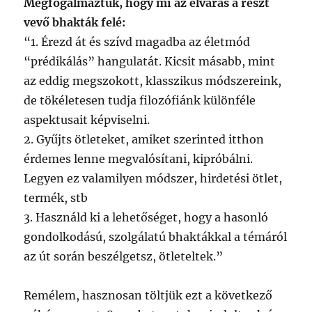
Megfogalmaztuk, hogy mi az elvárás a részt
vevő bhakták felé:
“1. Érezd át és szívd magadba az életmód
“prédikálás” hangulatát. Kicsit másabb, mint
az eddig megszokott, klasszikus módszereink,
de tökéletesen tudja filozófiánk különféle
aspektusait képviselni.
2. Gyűjts ötleteket, amiket szerinted itthon
érdemes lenne megvalósítani, kipróbálni.
Legyen ez valamilyen módszer, hirdetési ötlet,
termék, stb
3. Használd ki a lehetőséget, hogy a hasonló
gondolkodású, szolgálatú bhaktákkal a témáról
az út során beszélgetsz, ötleteltek.”
Remélem, hasznosan töltjük ezt a következő