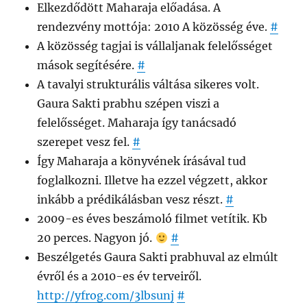
Elkezdődött Maharaja előadása. A
rendezvény mottója: 2010 A közösség éve.
#
A közösség tagjai is vállaljanak felelősséget
mások segítésére.
#
A tavalyi strukturális váltása sikeres volt.
Gaura Sakti prabhu szépen viszi a
felelősséget. Maharaja így tanácsadó
szerepet vesz fel.
#
Így Maharaja a könyvének írásával tud
foglalkozni. Illetve ha ezzel végzett, akkor
inkább a prédikálásban vesz részt.
#
2009-es éves beszámoló filmet vetítik. Kb
20 perces. Nagyon jó.
#
Beszélgetés Gaura Sakti prabhuval az elmúlt
évről és a 2010-es év terveiről.
http://yfrog.com/3lbsunj
#