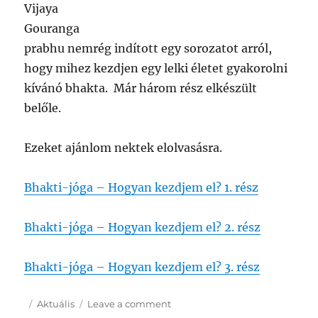
Vijaya
Gouranga
prabhu nemrég indított egy sorozatot arról,
hogy mihez kezdjen egy lelki életet gyakorolni
kívánó bhakta. Már három rész elkészült
belőle.
Ezeket ajánlom nektek elolvasásra.
Bhakti-jóga – Hogyan kezdjem el? 1. rész
Bhakti-jóga – Hogyan kezdjem el? 2. rész
Bhakti-jóga – Hogyan kezdjem el? 3. rész
Posted
Categories
on
Aktuális
Leave a comment