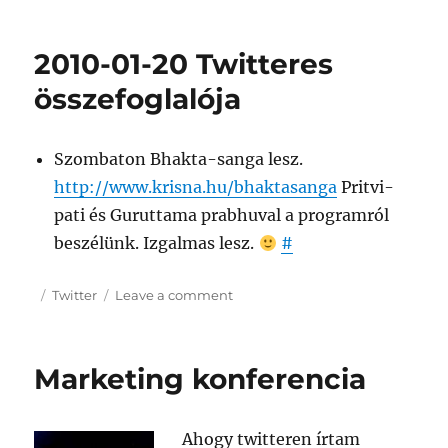
on
Hogyan
kezdjük
el
2010-01-20 Twitteres
a
bhakti-
összefoglalója
yogát?
Szombaton Bhakta-sanga lesz.
http://www.krisna.hu/bhaktasanga
Pritvi-
pati és Guruttama prabhuval a programról
beszélünk. Izgalmas lesz.
#
Posted
Categories
on
Twitter
Leave a comment
on
2010-
01-
20
Marketing konferencia
Twitteres
összefoglalója
Ahogy twitteren írtam