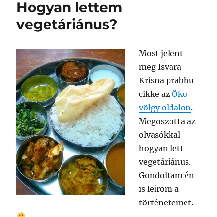
Hogyan lettem
vegetáriánus?
Most jelent
meg Isvara
Krisna prabhu
cikke az
Öko-
völgy oldalon
.
Megoszotta az
olvasókkal
hogyan lett
vegetáriánus.
Gondoltam én
is leírom a
történetemet.