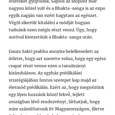
ötleteket gyűjtsünk. Sajnos az időpont már
nagyon közel volt és a Bhakta-sanga is az expo
egyik napján van ezért hagytam az egészet.
Végül sikerült kitalálni a módját hogyan
tudnánk ezen mégis részt venni. Úgy, hogy
autóval kivezetünk a Bhakta-sanga után.
Gaura Sakti prabhu annyira belelkesedett az
ötletre, hogy azt szerette volna, hogy egy egész
csapat részt venne ezen a tanulmányi
kiránduláson. Az egyház prédikálási
stratégiájában fontos szerepet kap majd az
életmód prédikálás. Ezért az, hogy megnézünk
egy ilyen hozzánk közel fekvő, fejlett
országban lévő rendezvényt, láthatjuk, hogy
mire számíthatunk itt Magyarországon, illetve