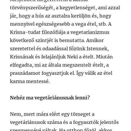
törvényszerűségét, a kegyetlenséget, ami azzal
jár, hogy a hús az asztalra kerüljön és, hogy
mennyivel egészségesebb a vega étel, stb. A
Krisna-tudat filozófiája a vegetarianizmus
következő szintjét is bemutatta. Amikor
szeretettel és odaadással főzünk Istennek,
Krisnának és felajánljuk Neki a ételt. Miután
elfogadta, mi az általa megszentelt ételt, a
praszádamot fogyasztjuk el. Így válik az étel
karma mentessé.
Nehéz ma vegetáriánusnak lenni?
Nem, mert mára elért egy tömeget a
vegetáriánusok száma és a fogyasztók jelentős
szegmensévé váltak. Ha otthon főzöl, akkor