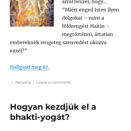
arról beszél, hogy…
“Miért enged Isten ilyen
dolgokat – mint a
földrengést Haitin –
megtörténni, ártatlan
embereknek rengeteg szenvedést okozva
ezzel?”
Hallgasd meg itt.
Posted
Categories
on
Aktuális
Leave a comment
on
Miért
engedi
ezt
Hogyan kezdjük el a
Isten?
bhakti-yogát?