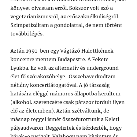
könyvet olvastam erről. Sokszor volt szó a
vegetarianizmusról, az erőszaknélküliségről.
Szimpatizáltam a gondolattal, de nem történt
további lépés.
Aztán 1991-ben egy Vágtázó Halottkémek
koncertre mentem Budapestre. A Fekete
Lyukba. Ez volt az alternatív és underground
élet fő szórakozóhelye. Összehaverkodtam
néhány koncertlátogatóval. A jó társaság
hatására eléggé mámoros állapotba kerültem
(alkohol. szerencsére csak párszor fordult ilyen
elő az életemben). Aztán szétváltunk, de
másnap reggel ismét összefutottunk a Keleti
pályaudvaron. Reggeliztek és kérdezték, hogy
kérek-e parizelt. Valahogy nem kívántam és