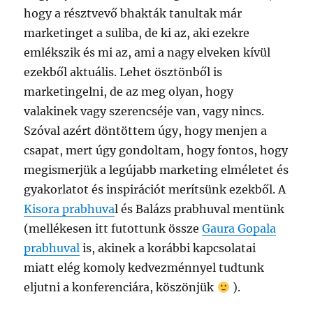
hogy a résztvevő bhakták tanultak már
marketinget a suliba, de ki az, aki ezekre
emlékszik és mi az, ami a nagy elveken kívül
ezekből aktuális. Lehet ösztönből is
marketingelni, de az meg olyan, hogy
valakinek vagy szerencséje van, vagy nincs.
Szóval azért döntöttem úgy, hogy menjen a
csapat, mert úgy gondoltam, hogy fontos, hogy
megismerjük a legújabb marketing elméletet és
gyakorlatot és inspirációt merítsünk ezekből. A
Kisora prabhuva
l és Balázs prabhuval mentünk
(mellékesen itt futottunk össze
Gaura Gopala
prabhuval
is, akinek a korábbi kapcsolatai
miatt elég komoly kedvezménnyel tudtunk
eljutni a konferenciára, köszönjük
).