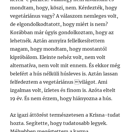
mondtam, hogy, köszi, nem. Kérdezték, hogy
vegetáriánus vagy? A válaszom nemleges volt,
de elgondolkodtatott, hogy miért is nem?
Korábban már úgyis gondolkoztam, hogy az
lehetnék. Aztán annyira fellelkesítettem
magam, hogy mondtam, hogy mostantól
kipróbálom. Eleinte nehéz volt, nem volt
alternatíva, nem volt mit ennem. És ekkor még
belefért a hús nélküli húsleves is. Aztán lassan
felfedeztem a vegetáriánus világot. Ami
izgalmas volt, ízletes és finom is. Azóta eltelt
19 év. És nem érzem, hogy hiányozna a hús.
Az igazi áttörést természetesen a Krisna-tudat
hozta. Segítette, hogy tudatosabb legyek.
Mélyebben megértettem a karma