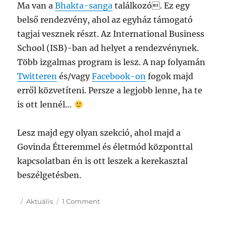
Ma van a
Bhakta-sanga
találkozó. Ez egy
belső rendezvény, ahol az egyház támogató
tagjai vesznek részt. Az International Business
School (ISB)-ban ad helyet a rendezvénynek.
Több izgalmas program is lesz. A nap folyamán
Twitteren
és/vagy
Facebook-on
fogok majd
erről közvetíteni. Persze a legjobb lenne, ha te
is ott lennél…
Lesz majd egy olyan szekció, ahol majd a
Govinda Étteremmel és életmód központtal
kapcsolatban én is ott leszek a kerekasztal
beszélgetésben.
Posted
Categories
on
Aktuális
1 Comment
on
Bhakta-
sanga