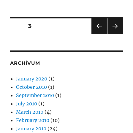
on
Marketing
konferencia
Posts
PAGE
3
PRE
NEXT
pagination
VIOU
PAG
S
E
PAG
E
ARCHÍVUM
January 2020
(1)
October 2010
(1)
September 2010
(1)
July 2010
(1)
March 2010
(4)
February 2010
(10)
January 2010
(24)