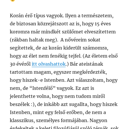
Korán érő típus vagyok. Ilyen a természetem,
de biztosan közrejátszott az is, hogy 15 éves
koromra már mindkét szülőmet elveszítettem
(rákban haltak meg). A nővéreim sokat
segítettek, de az korán kiderült számomra,
hogy az élet nem fenékig tejfel. (Az életem első
30 évéről
itt olvashattok
.) Bár ateistának
tartottam magam, egyszer megkérdezték,
hogy hiszek-e Istenben. Azt válaszoltam, hogy
nem, de “Istenfélő” vagyok. Ez azt is
jelenthette volna, hogy nem tudom miről
beszélek :), de inkább azt sugallta, hogy hiszek
Istenben, mint egy felső erőben, de nem a
klasszikus, személyes formájában. Nagyon
érdekeltek a keleti filozófiáról szóló témák, sok