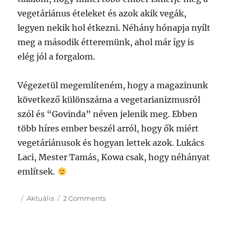
vegetáriánus ételeket és azok akik vegák,
legyen nekik hol étkezni. Néhány hónapja nyílt
meg a második étteremünk, ahol már így is
elég jól a forgalom.
Végezetül megemlíteném, hogy a magazinunk
következő különszáma a vegetarianizmusról
szól és “Govinda” néven jelenik meg. Ebben
több híres ember beszél arról, hogy ők miért
vegetáriánusok és hogyan lettek azok. Lukács
Laci, Mester Tamás, Kowa csak, hogy néhányat
említsek.
Posted
Categories
on
Aktuális
2 Comments
on
Hogyan
lettem