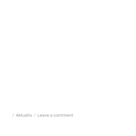
Posted
Categories
on
Aktuális
Leave a comment
on
MarketingExpo
2010