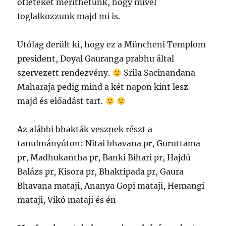
ötleteket meríthetünk, hogy mivel
foglalkozzunk majd mi is.
Utólag derült ki, hogy ez a Müncheni Templom
president, Doyal Gauranga prabhu által
szervezett rendezvény.
Srila Sacinandana
Maharaja pedig mind a két napon kint lesz
majd és előadást tart.
Az alábbi bhakták vesznek részt a
tanulmányúton: Nitai bhavana pr, Guruttama
pr, Madhukantha pr, Banki Bihari pr, Hajdú
Balázs pr, Kisora pr, Bhaktipada pr, Gaura
Bhavana mataji, Ananya Gopi mataji, Hemangi
mataji, Vikó mataji és én