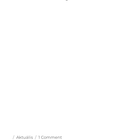
Posted
Categories
on
Aktuális
1 Comment