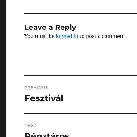
Leave a Reply
You must be
logged in
to post a comment.
Post
PREVIOUS
navigation
Fesztivál
Previous
post:
NEXT
Pénztáros
Next