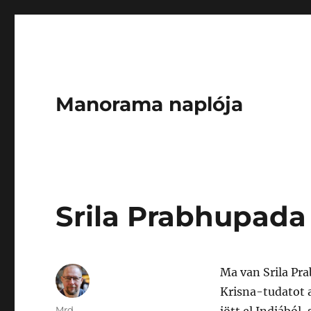
Manorama naplója
Srila Prabhupada
Ma van Srila Pra
Krisna-tudatot 
Author
Mrd