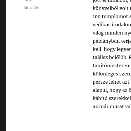
jött el Indiából
Posted
Categories
Aktuális
könyveiből volt 
on
100 templomot al
védikus irodalom
világ minden nye
példányban terj
kell, hogy legye
találsz belőlük.
tanítómesterem 
különleges szere
persze lehet azt
alapul, hogy az 
kábító szerekke
az már mutat val