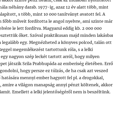
, s akkor szinte pénz nélkül, csak az Indiában nyomtatott
nála néhány darab. 1977-ig, azaz 12 év alatt több, mint
apított, s több, mint 10 000 tanítványt avatott fel. A
 főbb műveit fordította le angol nyelvre, ami szinte már
lvére le lett fordítva. Magyarul eddig kb. 2 000 000
esztettük őket. Szóval praktikusan majd minden lakásba
n legalább egy. Megnézheted a könyves polcod, talán ott 
 Reggel megemlékezést tartottunk róla, s a lelki
egy nagyon szép leckét tartott arról, hogy milyen
pet játszik Srila Prabhupáda az emberiség életében. Errő
 gondolni, hogy persze ez túlzás, de ha csak azt veszed
ő hatására mennyi ember hagyott fel pl. a drogokkal,
l, amire a világon manapság annyi pénzt költenek, akkor
amit. Emellett a lelki jelentőségéről nem is beszéltünk.