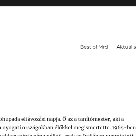
Best of Mrd
Aktuális
bhupada eltávozási napja. Ő az a tanítómester, aki a
a nyugati országokban élőkkel megismertette. 1965-ben