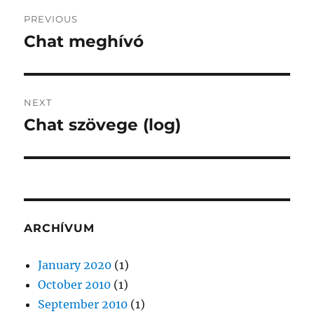
Post
PREVIOUS
navigation
Chat meghívó
Previous
post:
NEXT
Chat szövege (log)
Next
post:
ARCHÍVUM
January 2020
(1)
October 2010
(1)
September 2010
(1)