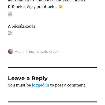
két mantra cd-t kapott ajándékba. Biztos
ürülnek a Vijay prabhuék…
A búcsúzkodás.
Author
Posted
Categories
Mrd
Események
,
Képek
on
Leave a Reply
You must be
logged in
to post a comment.