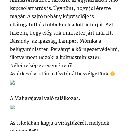
minisztériumhoz tartozik az egyházakkal való
kapcsolattartás is. Úgy tűnt, hogy jól érezte
magát. A sajtó néhány képviselője is
ellátogatott és többüknek adott interjút. Azt
hiszem, hogy elég sok miniszter járt már itt.
Bárándy, az igazság, Lampert Mónika a
belügyminiszter, Persányi a környezetvédelmi,
illetve most Bozóki a kultuszminiszter.
Néhány kép az eseményről:
Az érkezése után a dísztónál beszélgetünk
A Maharajával való találkozás.
Az iskolában kapja a virágfűzérét, melynek