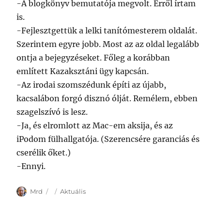
-A blogkönyv bemutatója megvolt. Erről írtam
is.
-Fejlesztgettük a lelki tanítómesterem oldalát.
Szerintem egyre jobb. Most az az oldal legalább
ontja a bejegyzéseket. Főleg a korábban
említett Kazaksztáni ügy kapcsán.
-Az irodai szomszédunk építi az újabb,
kacsalábon forgó disznó ólját. Remélem, ebben
szagelszívó is lesz.
-Ja, és elromlott az Mac-em aksija, és az
iPodom fülhallgatója. (Szerencsére garanciás és
cserélik őket.)
-Ennyi.
Author
Posted
Categories
Mrd
Aktuális
on