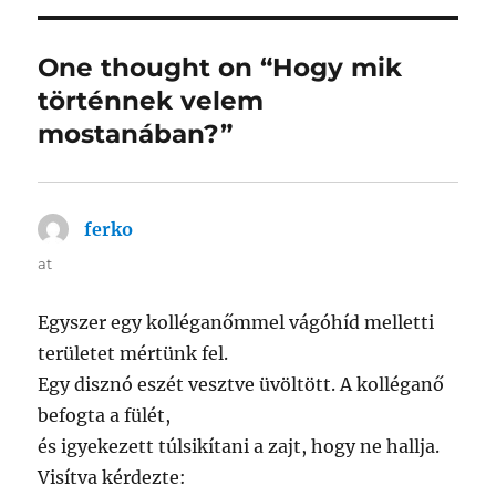
One thought on “Hogy mik
történnek velem
mostanában?”
ferko
says:
at
Egyszer egy kolléganőmmel vágóhíd melletti
területet mértünk fel.
Egy disznó eszét vesztve üvöltött. A kolléganő
befogta a fülét,
és igyekezett túlsikítani a zajt, hogy ne hallja.
Visítva kérdezte: