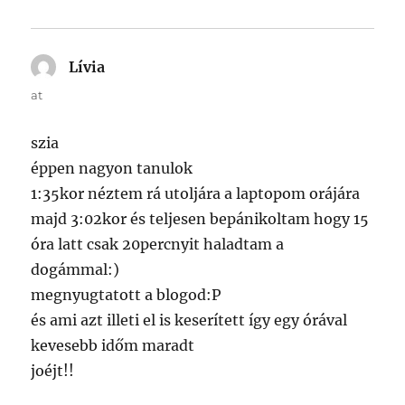
Lívia
says:
at
szia
éppen nagyon tanulok
1:35kor néztem rá utoljára a laptopom orájára
majd 3:02kor és teljesen bepánikoltam hogy 15
óra latt csak 20percnyit haladtam a
dogámmal:)
megnyugtatott a blogod:P
és ami azt illeti el is keserített így egy órával
kevesebb időm maradt
joéjt!!