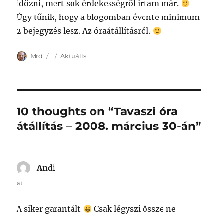
időzni, mert sok érdekességről írtam már.
Úgy tűnik, hogy a blogomban évente minimum
2 bejegyzés lesz. Az óraátállításról.
Author
Posted
Categories
Mrd
Aktuális
on
10 thoughts on “Tavaszi óra
átállítás – 2008. március 30-án”
Andi
says:
at
A siker garantált
Csak légyszi össze ne