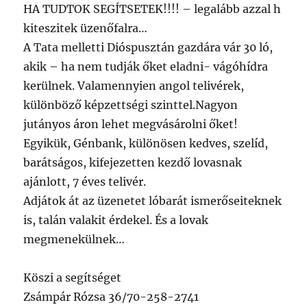
HA TUDTOK SEGÍTSETEK!!!! – legalább azzal h
kiteszitek üzenőfalra…
A Tata melletti Dióspusztán gazdára vár 30 ló,
akik – ha nem tudják őket eladni- vágóhídra
kerülnek. Valamennyien angol telivérek,
különböző képzettségi szinttel.Nagyon
jutányos áron lehet megvásárolni őket!
Egyikük, Génbank, különösen kedves, szelíd,
barátságos, kifejezetten kezdő lovasnak
ajánlott, 7 éves telivér.
Adjátok át az üzenetet lóbarát ismerőseiteknek
is, talán valakit érdekel. És a lovak
megmenekülnek…
Köszi a segítséget
Zsámpár Rózsa 36/70-258-2741