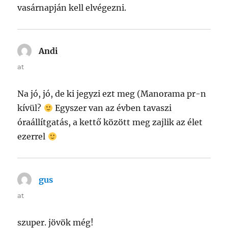
vasárnapján kell elvégezni.
Andi
says:
at
Na jó, jó, de ki jegyzi ezt meg (Manorama pr-n
kívül?
Egyszer van az évben tavaszi
óraállítgatás, a kettő között meg zajlik az élet
ezerrel
gus
says:
at
szuper. jövök még!