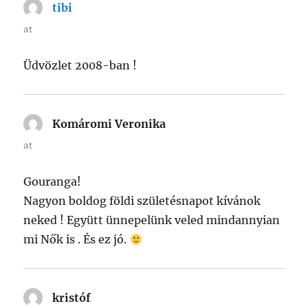
tibi
says:
at
Üdvözlet 2008-ban !
Komáromi Veronika
says:
at
Gouranga!
Nagyon boldog földi születésnapot kívánok
neked ! Együtt ünnepelünk veled mindannyian
mi Nők is . És ez jó.
kristóf
says: