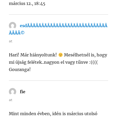
március 12., 18:45
esdÃÂÃÂÃÂÃÂÃÂÃÂÃÂÃÂÃÂÃÂÃÂÃÂÃÂÃÂ
ÃÂÃÂ©
says:
at
Hari! Már hiányoltunk!
Mesélhetnél is, hogy
mi újság felétek..nagyon el vagy tűnve :((((
Gouranga!
fie
says:
at
Mint minden évben, idén is március utolsó