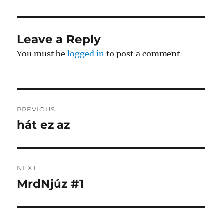
Leave a Reply
You must be
logged in
to post a comment.
Post
PREVIOUS
navigation
hát ez az
Previous
post:
NEXT
MrdNjúz #1
Next
post: