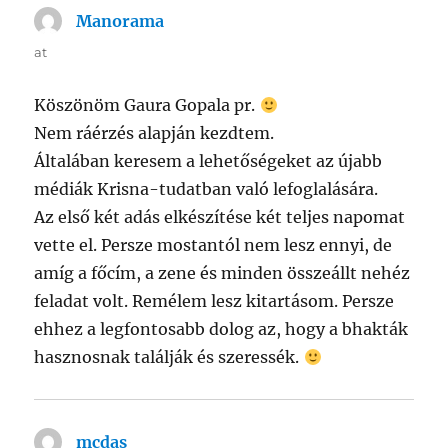
Manorama
says:
at
Köszönöm Gaura Gopala pr.
Nem ráérzés alapján kezdtem.
Általában keresem a lehetőségeket az újabb
médiák Krisna-tudatban való lefoglalására.
Az első két adás elkészítése két teljes napomat
vette el. Persze mostantól nem lesz ennyi, de
amíg a főcím, a zene és minden összeállt nehéz
feladat volt. Remélem lesz kitartásom. Persze
ehhez a legfontosabb dolog az, hogy a bhakták
hasznosnak találják és szeressék.
mcdas
says: