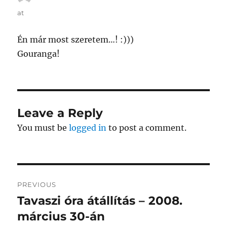
at
Én már most szeretem…! :)))
Gouranga!
Leave a Reply
You must be
logged in
to post a comment.
Post
PREVIOUS
navigation
Tavaszi óra átállítás – 2008.
Previous
post:
március 30-án