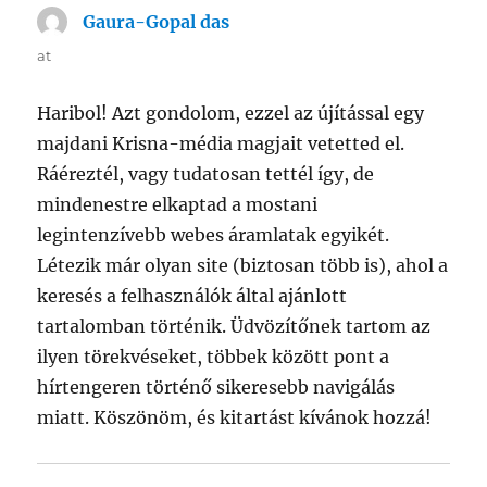
Gaura-Gopal das
says:
at
Haribol! Azt gondolom, ezzel az újítással egy
majdani Krisna-média magjait vetetted el.
Ráéreztél, vagy tudatosan tettél így, de
mindenestre elkaptad a mostani
legintenzívebb webes áramlatak egyikét.
Létezik már olyan site (biztosan több is), ahol a
keresés a felhasználók által ajánlott
tartalomban történik. Üdvözítőnek tartom az
ilyen törekvéseket, többek között pont a
hírtengeren történő sikeresebb navigálás
miatt. Köszönöm, és kitartást kívánok hozzá!