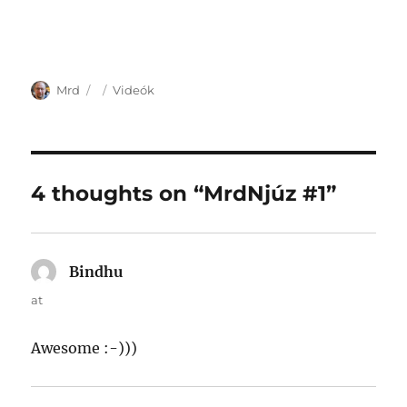
Author
Posted
Categories
Mrd
Videók
on
4 thoughts on “MrdNjúz #1”
Bindhu
says:
at
Awesome :-)))