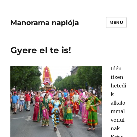
Manorama naplója
MENU
Gyere el te is!
Idén
tizen
hetedi
k
alkalo
mmal
vonul
nak