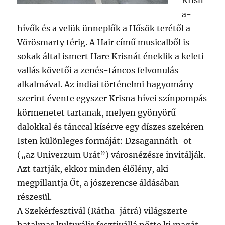
Krisn
a-
hívők és a velük ünneplők a Hősök terétől a
Vörösmarty térig. A Hair című musicalből is
sokak által ismert Hare Krisnát éneklik a keleti
vallás követői a zenés-táncos felvonulás
alkalmával. Az indiai történelmi hagyomány
szerint évente egyszer Krisna hívei színpompás
körmenetet tartanak, melyen gyönyörű
dalokkal és tánccal kísérve egy díszes szekéren
Isten különleges formáját: Dzsagannáth-ot
(„az Univerzum Urát”) városnézésre invitálják.
Azt tartják, ekkor minden élőlény, aki
megpillantja Őt, a jószerencse áldásában
részesül.
A Szekérfesztivál (Rátha-játrá) világszerte