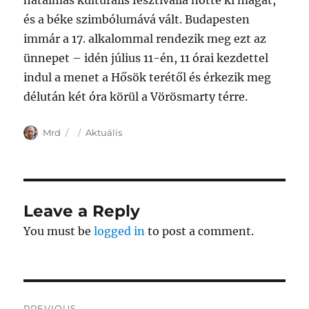
hatalmas kulturális fesztivállá nőtte ki magát,
és a béke szimbólumává vált. Budapesten
immár a 17. alkalommal rendezik meg ezt az
ünnepet – idén július 11-én, 11 órai kezdettel
indul a menet a Hősök terétől és érkezik meg
délután két óra körül a Vörösmarty térre.
Author
Posted
Categories
Mrd
Aktuális
on
Leave a Reply
You must be
logged in
to post a comment.
Post
PREVIOUS