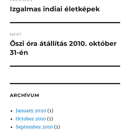
navigation
Izgalmas indiai életképek
Previous
post:
NEXT
Őszi óra átállítás 2010. október
Next
post:
31-én
ARCHÍVUM
January 2020
(1)
October 2010
(1)
September 2010
(1)