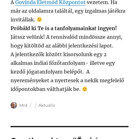
A
Govinda Életmód Központot
vezetem. Ha
már az oldalamra találtál, egy izgalmas játékra
invitállak.
Próbáld ki Te is a tanfolyamainkat ingyen!
Játssz velünk! A tennivalód mindössze annyi,
hogy kitöltöd az alábbi jelentkezési lapot.
A jelentkezők között kisorsolunk egy 2
alkalmas indiai főzőtanfolyam- illetve egy
kezdő jógatanfolyam belépőt. A
nyereményeket a nyertesek a nekik megfelelő
időpontokban válthatják be.
Author
Posted
Categories
Mrd
Aktuális
on