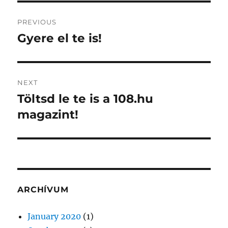
Post
PREVIOUS
navigation
Gyere el te is!
Previous
post:
NEXT
Töltsd le te is a 108.hu
Next
post:
magazint!
ARCHÍVUM
January 2020
(1)