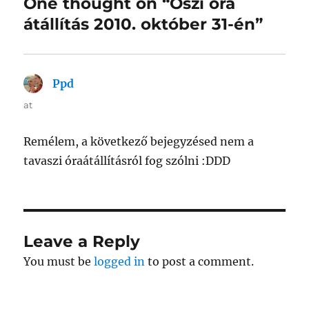
One thought on “Őszi óra
átállítás 2010. október 31-én”
Ppd
says:
at
Remélem, a következő bejegyzésed nem a
tavaszi óraátállításról fog szólni :DDD
Leave a Reply
You must be
logged in
to post a comment.