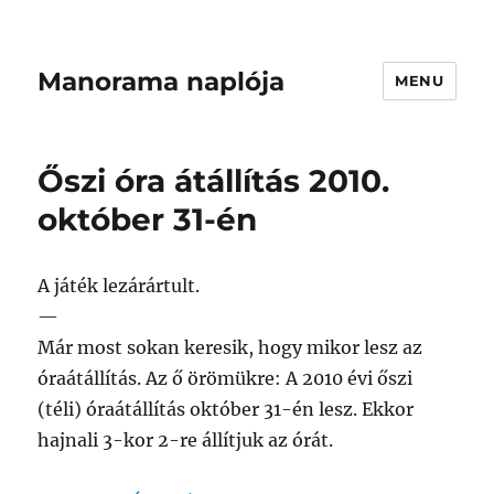
Manorama naplója
MENU
Őszi óra átállítás 2010.
október 31-én
A játék lezárártult.
—
Már most sokan keresik, hogy mikor lesz az
óraátállítás. Az ő örömükre: A 2010 évi őszi
(téli) óraátállítás október 31-én lesz. Ekkor
hajnali 3-kor 2-re állítjuk az órát.